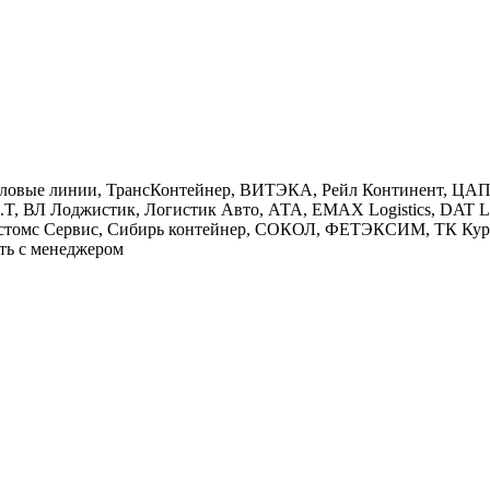
Деловые линии, ТрансКонтейнер, ВИТЭКА, Рейл Континент, ЦА
.A.T, ВЛ Лоджистик, Логистик Авто, АТА, EMAX Logistics, D
астомс Сервис, Сибирь контейнер, СОКОЛ, ФЕТЭКСИМ, ТК Кур
ть с менеджером