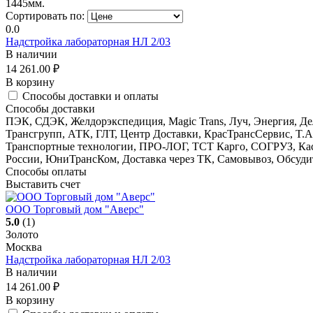
1445мм.
Сортировать по:
0.0
Надстройка лабораторная НЛ 2/03
В наличии
14 261.00
₽
В корзину
Способы доставки и оплаты
Способы доставки
ПЭК, СДЭК, Желдорэкспедиция, Magic Trans, Луч, Энергия, 
Трансгрупп, АТК, ГЛТ, Центр Доставки, КрасТрансСервис, T
Транспортные технологии, ПРО-ЛОГ, ТСТ Карго, СОГРУЗ, К
России, ЮниТрансКом, Доставка через ТК, Самовывоз, Обсуди
Способы оплаты
Выставить счет
ООО Торговый дом "Аверс"
5.0
(1)
Золото
Москва
Надстройка лабораторная НЛ 2/03
В наличии
14 261.00
₽
В корзину