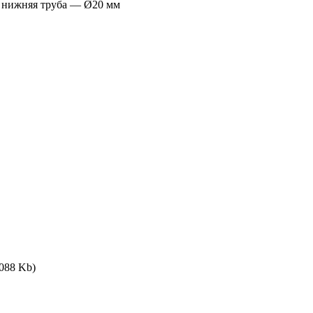
и нижняя труба — Ø20 мм
,088 Kb)