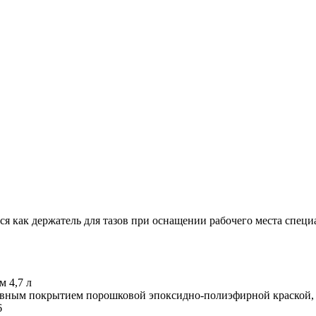
тся как держатель для тазов при оснащении рабочего места спец
м 4,7 л
тивным покрытием порошковой эпоксидно-полиэфирной краской, 
6