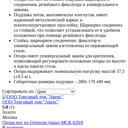
соединения, резьбового фиксатора и универсального
зажима.
Подушка литая, анатомически изогнутая, имеет
надежный металлический каркас и
пенополиуретановую прослойку. Шарнирно соединена
со стойкой, что позволяет устанавливать ее в удобном
положении при помощи резьбового фиксатора.
Стойка, шарнирное соединение, фиксатор и
универсальный зажим изготовлены из нержавеющей
стали.
Опора имеет универсальный зажим для крепления,
позволяющий регулировать положение опоры по высоте
и вдоль панели стола.
Опора выдерживает номинальную нагрузку массой 37,5
(±0,5 кг).
Габаритные размеры подушки – 280х 170 х80 мм.
Сортировать по:
ООО Торговый дом "Аверс"
5.0
(1)
Золото
Москва
Опора ног по Геппелю (пара) МСК-629/8
В наличии