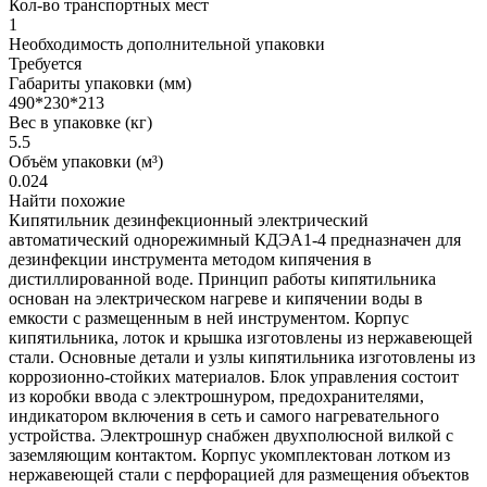
Кол-во транспортных мест
1
Необходимость дополнительной упаковки
Требуется
Габариты упаковки (мм)
490*230*213
Вес в упаковке (кг)
5.5
Объём упаковки (м³)
0.024
Найти похожие
Кипятильник дезинфекционный электрический
автоматический однорежимный КДЭА1-4 предназначен для
дезинфекции инструмента методом кипячения в
дистиллированной воде. Принцип работы кипятильника
основан на электрическом нагреве и кипячении воды в
емкости с размещенным в ней инструментом. Корпус
кипятильника, лоток и крышка изготовлены из нержавеющей
стали. Основные детали и узлы кипятильника изготовлены из
коррозионно-стойких материалов. Блок управления состоит
из коробки ввода с электрошнуром, предохранителями,
индикатором включения в сеть и самого нагревательного
устройства. Электрошнур снабжен двухполюсной вилкой с
заземляющим контактом. Корпус укомплектован лотком из
нержавеющей стали с перфорацией для размещения объектов