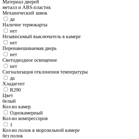
Материал дверей
металл и ABS-пластик
Механический замок
да
Наличие термокарты
нет
Независимый выключатель в камере
нет
Перенавешиваемая дверь
нет
Светодиодное освещение
нет
Сигнализация отклонения температуры
да
Хладагент
R290
Цвет
белый
Кол-во камер
Однокамерный
Кол-во компрессоров
1
Кол-во полок в морозильной камере
без полок