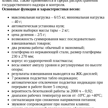
хозяйства. Также применяются в сферах распространения
государственного надзора и контроля.
Основные функции и характеристики весов:
максимальная нагрузка – 6/15 кг, минимальная нагрузка
– 40 г;
автоматическая установка нуля;
режим выборки массы тары – 2 кг;
цена деления – 2/5 г;
возможность суммирования масс последовательно
взвешиваемых товаров;
два режима работы: обычный и экономный;
платформа из нержавеющей стали, размер платформы
230 x 270 мм;
корпус из ударопрочной пластмассы;
весы имеют ампулу уровня и регулируемые по высоте
опоры;
результаты взвешивания выводятся на ЖК-дисплей;
7 режимов подсветки табло индикации;
автоматическое отключение подсветки индикации при
перерыве в работе более 5 секунд;
вероятность безотказной работы за 2000 ч – 0,92;
диапазон рабочих температур весов от -10ºС до +40ºС;
сигнализация при снижении напряжения питания;
звуковое сопровождение при нажатии клавиш;