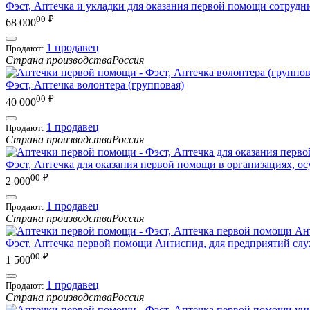
Фэст, Аптечка и укладки для оказания первой помощи сотрудн
00
₽
68 000
1 продавец
Продают:
Страна производства
Россия
Фэст, Аптечка волонтера (групповая)
00
₽
40 000
1 продавец
Продают:
Страна производства
Россия
Фэст, Аптечка для оказания первой помощи в организациях, о
00
₽
2 000
1 продавец
Продают:
Страна производства
Россия
Фэст, Аптечка первой помощи Антиспид, для предприятий сл
00
₽
1 500
1 продавец
Продают:
Страна производства
Россия