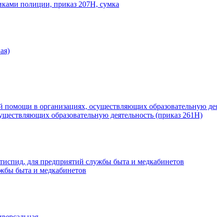
иками полиции, приказ 207Н, сумка
существляющих образовательную деятельность (приказ 261Н)
ужбы быта и медкабинетов