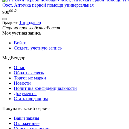
Фэст, Аптечка первой помощи универсальная
00
₽
900
1 продавец
Продают:
Страна производства
Россия
Моя учетная запись
Войти
Создать учетную запись
МедВендор
О нас
Обратная связь
Торговые марки
Новости
Политика конфиденциальности
Документы
Стать продавцом
Покупательский сервис
Ваши заказы
Отложенные
Список сравнения