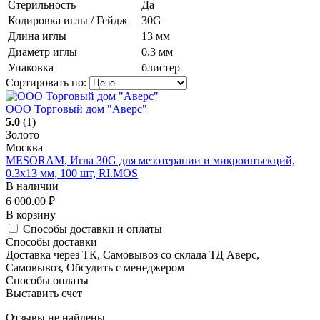
Стерильность
Да
Кодировка иглы / Гейдж
30G
Длина иглы
13 мм
Диаметр иглы
0.3 мм
Упаковка
блистер
Сортировать по:
ООО Торговый дом "Аверс"
5.0
(1)
Золото
Москва
MESORAM, Игла 30G для мезотерапии и микроинъекций,
0.3x13 мм, 100 шт, RI.MOS
В наличии
6 000.00
₽
В корзину
Способы доставки и оплаты
Способы доставки
Доставка через ТК, Самовывоз со склада ТД Аверс,
Самовывоз, Обсудить с менеджером
Способы оплаты
Выставить счет
Отзывы не найдены