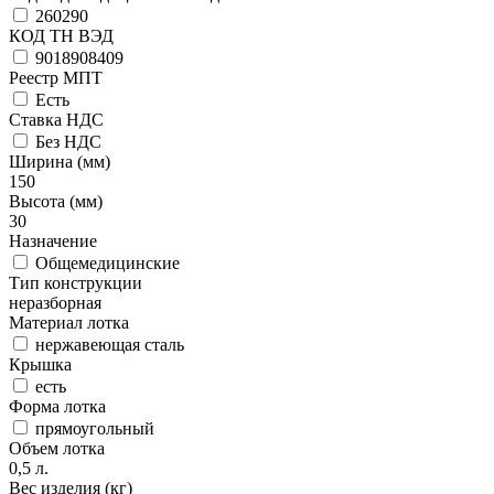
260290
КОД ТН ВЭД
9018908409
Реестр МПТ
Есть
Ставка НДС
Без НДС
Ширина (мм)
150
Высота (мм)
30
Назначение
Общемедицинские
Тип конструкции
неразборная
Материал лотка
нержавеющая сталь
Крышка
есть
Форма лотка
прямоугольный
Объем лотка
0,5 л.
Вес изделия (кг)