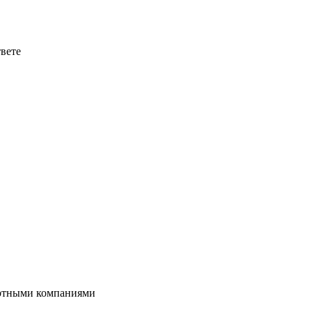
твете
портными компаниями