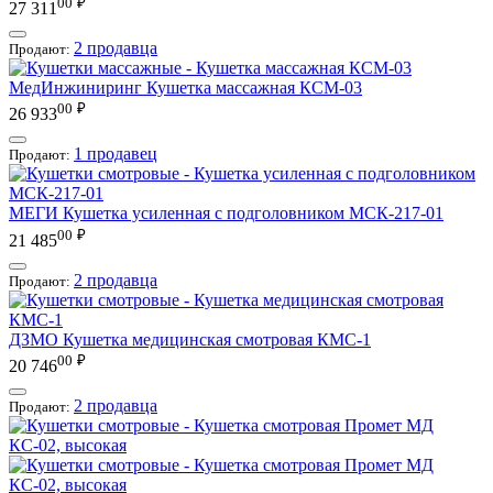
00
₽
27 311
2 продавца
Продают:
МедИнжиниринг
Кушетка массажная КСМ-03
00
₽
26 933
1 продавец
Продают:
МЕГИ
Кушетка усиленная с подголовником МСК-217-01
00
₽
21 485
2 продавца
Продают:
ДЗМО
Кушетка медицинская смотровая КМС-1
00
₽
20 746
2 продавца
Продают: