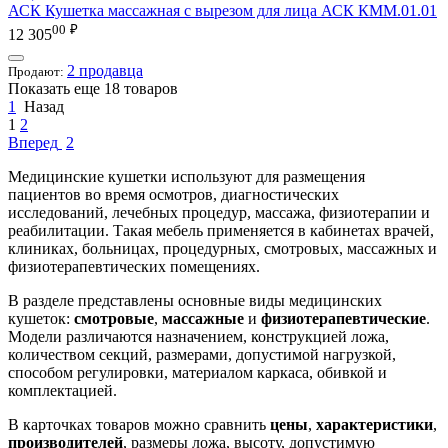
АСК
Кушетка массажная с вырезом для лица АСК КММ.01.01
00
₽
12 305
2 продавца
Продают:
Показать еще 18 товаров
1
Назад
1
2
Вперед
2
Медицинские кушетки используют для размещения
пациентов во время осмотров, диагностических
исследований, лечебных процедур, массажа, физиотерапии и
реабилитации. Такая мебель применяется в кабинетах врачей,
клиниках, больницах, процедурных, смотровых, массажных и
физиотерапевтических помещениях.
В разделе представлены основные виды медицинских
кушеток:
смотровые
,
массажные
и
физиотерапевтические
.
Модели различаются назначением, конструкцией ложа,
количеством секций, размерами, допустимой нагрузкой,
способом регулировки, материалом каркаса, обивкой и
комплектацией.
В карточках товаров можно сравнить
цены
,
характеристики
,
производителей
, размеры ложа, высоту, допустимую