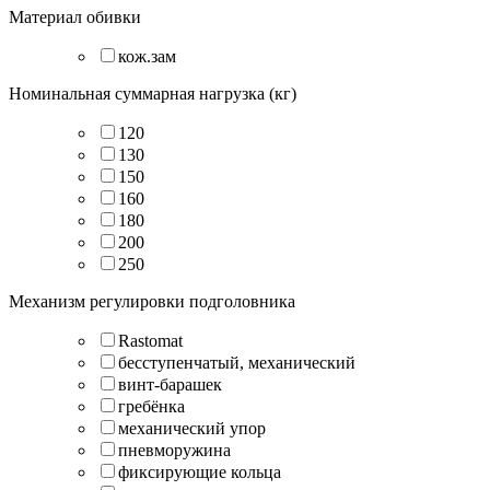
Материал обивки
кож.зам
Номинальная суммарная нагрузка (кг)
120
130
150
160
180
200
250
Механизм регулировки подголовника
Rastomat
бесступенчатый, механический
винт-барашек
гребёнка
механический упор
пневморужина
фиксирующие кольца