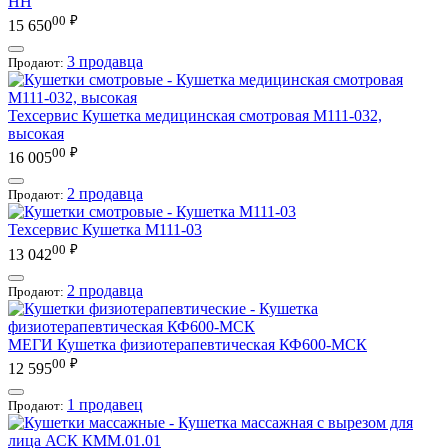
НН
00
₽
15 650
3 продавца
Продают:
Техсервис
Кушетка медицинская смотровая М111-032,
высокая
00
₽
16 005
2 продавца
Продают:
Техсервис
Кушетка М111-03
00
₽
13 042
2 продавца
Продают:
МЕГИ
Кушетка физиотерапевтическая КФ600-МСК
00
₽
12 595
1 продавец
Продают: