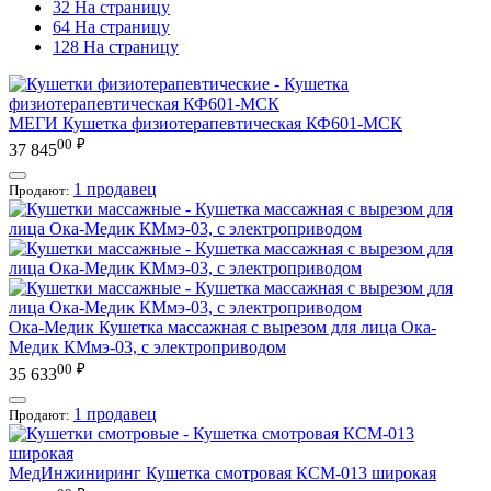
32 На страницу
64 На страницу
128 На страницу
МЕГИ
Кушетка физиотерапевтическая КФ601-МСК
00
₽
37 845
1 продавец
Продают:
Ока-Медик
Кушетка массажная с вырезом для лица Ока-
Медик КМмэ-03, с электроприводом
00
₽
35 633
1 продавец
Продают:
МедИнжиниринг
Кушетка смотровая КСМ-013 широкая