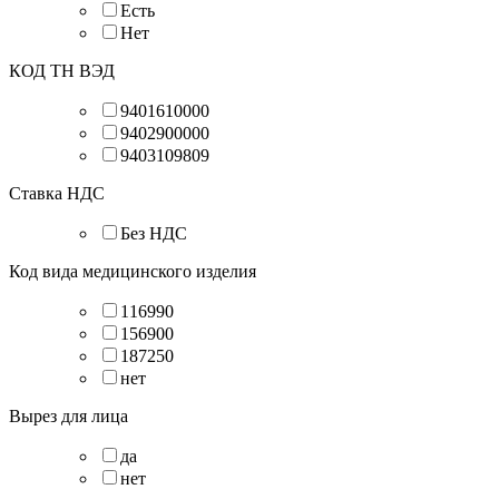
Есть
Нет
КОД ТН ВЭД
9401610000
9402900000
9403109809
Ставка НДС
Без НДС
Код вида медицинского изделия
116990
156900
187250
нет
Вырез для лица
да
нет