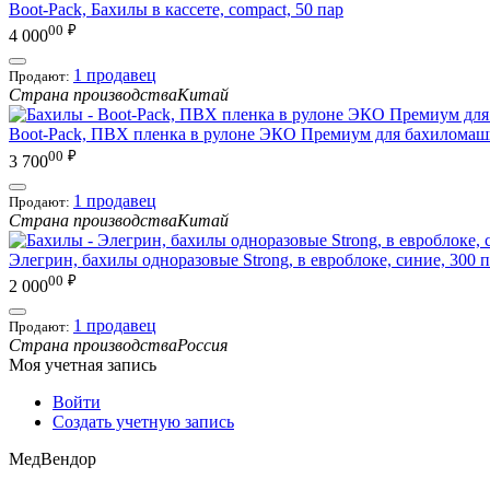
Boot-Pack, Бахилы в кассете, compact, 50 пар
00
₽
4 000
1 продавец
Продают:
Страна производства
Китай
Boot-Pack, ПВХ пленка в рулоне ЭКО Премиум для бахиломаш
00
₽
3 700
1 продавец
Продают:
Страна производства
Китай
Элегрин, бахилы одноразовые Strong, в евроблоке, синие, 300 
00
₽
2 000
1 продавец
Продают:
Страна производства
Россия
Моя учетная запись
Войти
Создать учетную запись
МедВендор