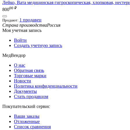
Лейко, Вата медицинская гигроскопическая, хлопковая, нестерил
00
₽
800
1 продавец
Продают:
Страна производства
Россия
Моя учетная запись
Войти
Создать учетную запись
МедВендор
О нас
Обратная связь
Торговые марки
Новости
Политика конфиденциальности
Документы
Стать продавцом
Покупательский сервис
Ваши заказы
Отложенные
Список сравнения