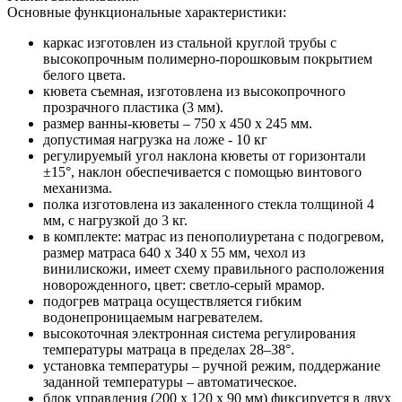
Основные функциональные характеристики:
каркас изготовлен из стальной круглой трубы с
высокопрочным полимерно-порошковым покрытием
белого цвета.
кювета съемная, изготовлена из высокопрочного
прозрачного пластика (3 мм).
размер ванны-кюветы – 750 х 450 х 245 мм.
допустимая нагрузка на ложе - 10 кг
регулируемый угол наклона кюветы от горизонтали
±15°, наклон обеспечивается с помощью винтового
механизма.
полка изготовлена из закаленного стекла толщиной 4
мм, с нагрузкой до 3 кг.
в комплекте: матрас из пенополиуретана с подогревом,
размер матраса 640 х 340 х 55 мм, чехол из
винилискожи, имеет схему правильного расположения
новорожденного, цвет: светло-серый мрамор.
подогрев матраца осуществляется гибким
водонепроницаемым нагревателем.
высокоточная электронная система регулирования
температуры матраца в пределах 28–38°.
установка температуры – ручной режим, поддержание
заданной температуры – автоматическое.
блок управления (200 х 120 х 90 мм) фиксируется в двух