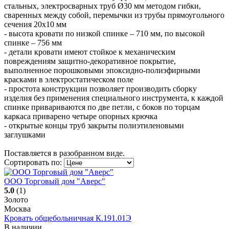
стальных, электросварных труб Ø30 мм методом гибки,
сваренных между собой, перемычки из трубы прямоугольного
сечения 20х10 мм
- высота кровати по низкой спинке – 710 мм, по высокой
спинке – 756 мм
- детали кровати имеют стойкое к механическим
повреждениям защитно-декоративное покрытие,
выполненное порошковыми эпоксидно-полиэфирными
красками в электростатическом поле
- простота конструкции позволяет производить сборку
изделия без применения специального инструмента, к каждой
спинке привариваются по две петли, с боков по торцам
каркаса приварено четыре опорных крючка
- открытые концы труб закрыты полиэтиленовыми
заглушками
Поставляется в разобранном виде.
Сортировать по:
ООО Торговый дом "Аверс"
5.0
(1)
Золото
Москва
Кровать общебольничная К.191.01Э
В наличии