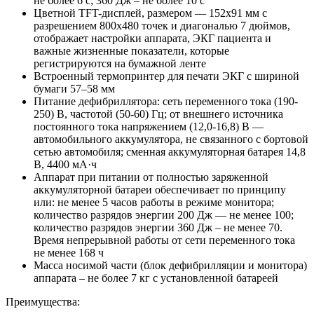
не более 6 с; 360 Дж – не более 10 с
Цветной TFT-дисплей, размером — 152x91 мм с
разрешением 800x480 точек и диагональю 7 дюймов,
отображает настройки аппарата, ЭКГ пациента и
важные жизненные показатели, которые
регистрируются на бумажной ленте
Встроенный термопринтер для печати ЭКГ с шириной
бумаги 57–58 мм
Питание дефибриллятора: сеть переменного тока (190-
250) В, частотой (50-60) Гц; от внешнего источника
постоянного тока напряжением (12,0-16,8) В —
автомобильного аккумулятора, не связанного с бортовой
сетью автомобиля; сменная аккумуляторная батарея 14,8
В, 4400 мА·ч
Аппарат при питании от полностью заряженной
аккумуляторной батареи обеспечивает по принципу
или: не менее 5 часов работы в режиме монитора;
количество разрядов энергии 200 Дж — не менее 100;
количество разрядов энергии 360 Дж – не менее 70.
Время непрерывной работы от сети переменного тока
не менее 168 ч
Масса носимой части (блок дефибрилляции и монитора)
аппарата – не более 7 кг с установленной батареей
Преимущества: