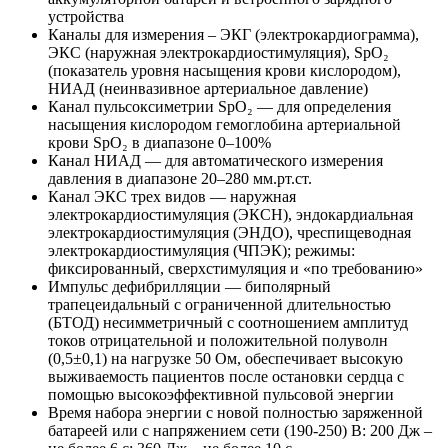
устройства
Каналы для измерения – ЭКГ (электрокардиограмма),
ЭКС (наружная электрокардиостимуляция), SpO₂
(показатель уровня насыщения крови кислородом),
НИАД (неинвазивное артериальное давление)
Канал пульсоксиметрии SpO₂ — для определения
насыщения кислородом гемоглобина артериальной
крови SpO₂ в диапазоне 0–100%
Канал НИАД — для автоматического измерения
давления в диапазоне 20–280 мм.рт.ст.
Канал ЭКС трех видов — наружная
электрокардиостимуляция (ЭКСН), эндокардиальная
электрокардиостимуляция (ЭНДО), чреспищеводная
электрокардиостимуляция (ЧПЭК); режимы:
фиксированный, сверхстимуляция и «по требованию»
Импульс дефибрилляции — биполярный
трапецеидальный с ограниченной длительностью
(БТОД) несимметричный с соотношением амплитуд
токов отрицательной и положительной полуволн
(0,5±0,1) на нагрузке 50 Ом, обеспечивает высокую
выживаемость пациентов после остановки сердца с
помощью высокоэффективной пульсовой энергии
Время набора энергии c новой полностью заряженной
батареей или с напряжением сети (190-250) В: 200 Дж –