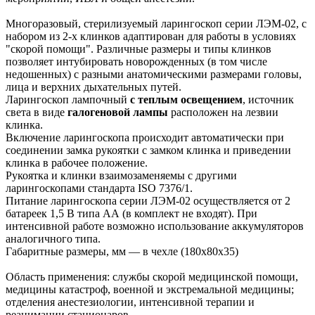
Многоразовый, стерилизуемый ларингоскоп серии ЛЭМ-02, с
набором из 2-х клинков адаптирован для работы в условиях
"скорой помощи". Различные размеры и типы клинков
позволяет интубировать новорожденных (в том числе
недошенных) с разными анатомическими размерами головы,
лица и верхних дыхательных путей.
Ларингоскоп лампочный
с теплым освещением
, источник
света в виде
галогеновой лампы
расположен на лезвии
клинка.
Включение ларингоскопа происходит автоматически при
соединении замка рукоятки с замком клинка и приведении
клинка в рабочее положение.
Рукоятка и клинки взаимозаменяемы с другими
ларингоскопами стандарта ISO 7376/1.
Питание ларингоскопа серии ЛЭМ-02 осуществляется от 2
батареек 1,5 В типа АА (в комплект не входят). При
интенсивной работе возможно использование аккумуляторов
аналогичного типа.
Габаритные размеры, мм — в чехле (180х80х35)
Область применения: службы скорой медицинской помощи,
медицины катастроф, военной и экстремальной медицины;
отделения анестезиологии, интенсивной терапии и
реанимации стационаров.