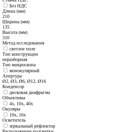
Без НДС
Длина (мм)
210
Ширина (мм)
135
Высота (мм)
310
Метод исследования
светлое поле
Тип конструкции
неразборная
Тип микроскопа
монокулярный
Апертура
Ø2, Ø3, Ø6, Ø12, Ø16
Конденсор
дисковая диафрагма
Объективы
4х, 10х, 40х
Окуляры
10х, 16х
Осветитель
зеркальный рефлектор
Расположение подсветки