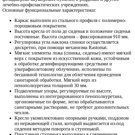
лечебно-профилактических учреждениях.
Основные функциональные характеристики:
Каркас выполнен из стального профиля с полимерно-
порошковым покрытием.
Высота кресла от пола до сиденья и положение сиденья
постоянные. Высота сидения – фиксированная 910 мм.
Регулировка угла наклона спинки осуществляется
дискретно, при помощи механизма Rastomat.
Мягкие элементы ложа (спинка, сиденье) имеют мягкий
верх с покрытием из искусственной кожи, устойчивым
к обработке дезинфицирующими средствами и
ультрафиолетовому облучению, исполнены по
бесшовной технологии для облегчения проведения
санитарной обработки. Мягкий верх из
пенополиуретана толщиной 30 мм.
Подколенные упоры, регулируемые по высоте,
выполнены из интегрированного пенополиуретана,
эргономичные по форме, легко обрабатываются
санитарными растворами, не требуют дополнительных
чехлов.
Кресло укомплектовано опорными ручками, поддоном
из нержавеющей стали, который выдвигается из-под
сидения методом поворота и ступенькой.
Приставная ступенька выполнена в современном