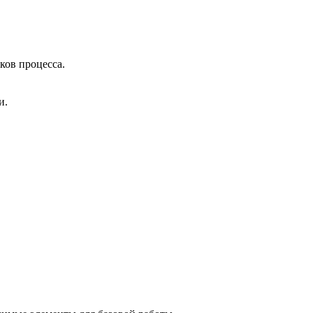
ков процесса.
и.