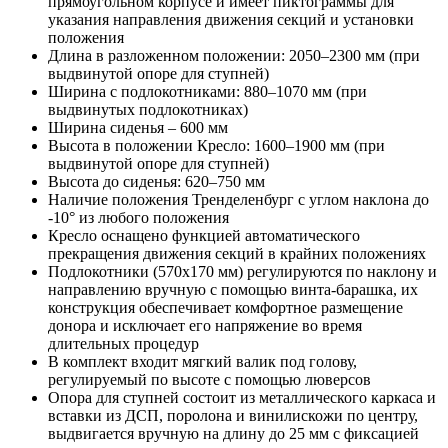
прямоугольном корпусе и имеет пиктограммы для
указания направления движения секций и установки
положения
Длина в разложенном положении: 2050–2300 мм (при
выдвинутой опоре для ступней)
Ширина с подлокотниками: 880–1070 мм (при
выдвинутых подлокотниках)
Ширина сиденья – 600 мм
Высота в положении Кресло: 1600–1900 мм (при
выдвинутой опоре для ступней)
Высота до сиденья: 620–750 мм
Наличие положения Тренделенбург с углом наклона до
-10° из любого положения
Кресло оснащено функцией автоматического
прекращения движения секций в крайних положениях
Подлокотники (570х170 мм) регулируются по наклону и
направлению вручную с помощью винта-барашка, их
конструкция обеспечивает комфортное размещение
донора и исключает его напряжение во время
длительных процедур
В комплект входит мягкий валик под голову,
регулируемый по высоте с помощью люверсов
Опора для ступней состоит из металлического каркаса и
вставки из ДСП, поролона и винилискожи по центру,
выдвигается вручную на длину до 25 мм с фиксацией