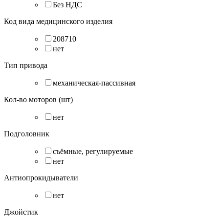
Без НДС
Код вида медицинского изделия
208710
нет
Тип привода
механическая-пассивная
Кол-во моторов (шт)
нет
Подголовник
съёмные, регулируемые
нет
Антиопрокидыватели
нет
Джойстик