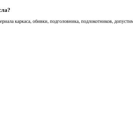
сла?
териала каркаса, обивки, подголовника, подлокотников, допуст