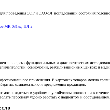
ля проведения ЭЭГ и ЭХО-ЭГ исследований состояния головного
иента во время функциональных и диагностических исследовани
эпилептологии, сомнологии, реабилитационных центрах и медиц
рофессионального применения. В карточках товаров можно срав
габариты, комплектацию и предложения продавцов.
т мог находиться в удобном и устойчивом положении в течени
волять персоналу удобно работать с пациентом и оборудованием
есло