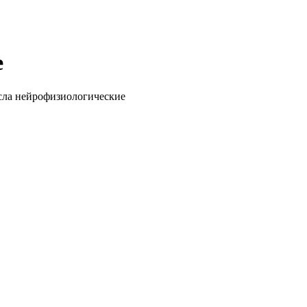
е
сла нейрофизиологические