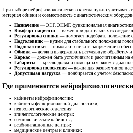
При выборе нейрофизиологического кресла нужно учитывать ти
материал обивки и совместимость с диагностическим оборудов
Назначение
— ЭЭГ, ЭНМГ, функциональная диагностика,
Комфорт пациента
— важен при длительных исследован
Регулировка спинки
— помогает подобрать положение с
Подголовник
— нужен для стабильного положения голов
Подлокотники
— помогают снизить напряжение и обеспе
Обивка
— должна выдерживать регулярную обработку и 
Каркас
— должен быть устойчивым и рассчитанным на 
Габариты
— кресло должно помещаться рядом с диагнос
Регулировка положения
— важна для разных типов исс
Допустимая нагрузка
— подбирается с учетом безопасно
Где применяются нейрофизиологически
кабинеты нейрофизиологии;
кабинеты функциональной диагностики;
неврологические отделения;
эпилептологические центры;
сомнологические кабинеты;
реабилитационные центры;
медицинские центры и клиники;