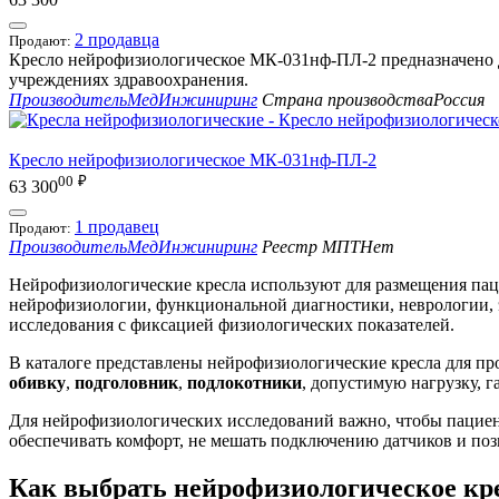
2 продавца
Продают:
Кресло нейрофизиологическое МК-031нф-ПЛ-2 предназначено д
учреждениях здравоохранения.
Производитель
МедИнжиниринг
Страна производства
Россия
Кресло нейрофизиологическое МК-031нф-ПЛ-2
00
₽
63 300
1 продавец
Продают:
Производитель
МедИнжиниринг
Реестр МПТ
Нет
Нейрофизиологические кресла используют для размещения пац
нейрофизиологии, функциональной диагностики, неврологии, 
исследования с фиксацией физиологических показателей.
В каталоге представлены нейрофизиологические кресла для п
обивку
,
подголовник
,
подлокотники
, допустимую нагрузку, 
Для нейрофизиологических исследований важно, чтобы пациен
обеспечивать комфорт, не мешать подключению датчиков и поз
Как выбрать нейрофизиологическое кр