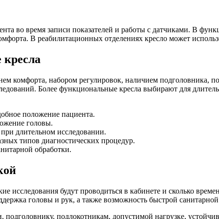
ента во время записи показателей и работы с датчиками. В фун
омфорта. В реабилитационных отделениях кресло может использ
 кресла
ем комфорта, набором регулировок, наличием подголовника, по
ледований. Более функциональные кресла выбирают для длитель
добное положение пациента.
ожение головы.
при длительном исследовании.
азных типов диагностических процедур.
анитарной обработки.
кой
ие исследования будут проводиться в кабинете и сколько времен
ддержка головы и рук, а также возможность быстрой санитарной
и, подголовнику, подлокотникам, допустимой нагрузке, устойчи