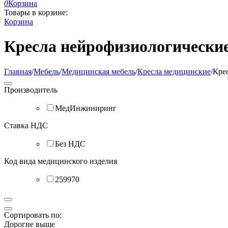
0
Корзина
Товары в корзине:
Корзина
Кресла нейрофизиологически
Главная
/
Мебель
/
Медицинская мебель
/
Кресла медицинские
/
Кре
Производитель
МедИнжиниринг
Ставка НДС
Без НДС
Код вида медицинского изделия
259970
Сортировать по:
Дорогие выше