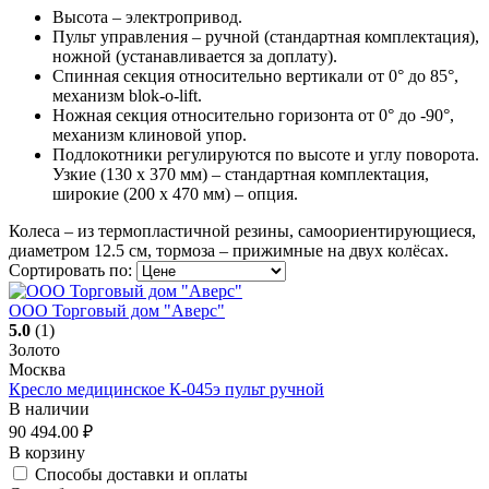
Высота – электропривод.
Пульт управления – ручной (стандартная комплектация),
ножной (устанавливается за доплату).
Спинная секция относительно вертикали от 0° до 85°,
механизм blok-o-lift.
Ножная секция относительно горизонта от 0° до -90°,
механизм клиновой упор.
Подлокотники регулируются по высоте и углу поворота.
Узкие (130 х 370 мм) – стандартная комплектация,
широкие (200 х 470 мм) – опция.
Колеса – из термопластичной резины, самоориентирующиеся,
диаметром 12.5 см, тормоза – прижимные на двух колёсах.
Сортировать по:
ООО Торговый дом "Аверс"
5.0
(1)
Золото
Москва
Кресло медицинское К-045э пульт ручной
В наличии
90 494.00
₽
В корзину
Способы доставки и оплаты