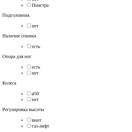
Пиастра
Подголовник
нет
Наличие спинки
есть
Опора для ног
есть
нет
Колеса
ø50
нет
Регулировка высоты
винт
газ-лифт