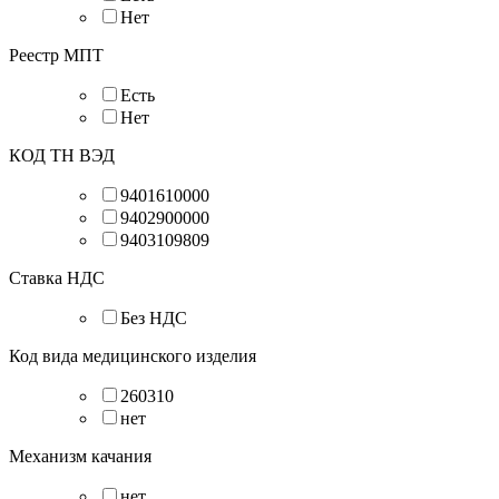
Нет
Реестр МПТ
Есть
Нет
КОД ТН ВЭД
9401610000
9402900000
9403109809
Ставка НДС
Без НДС
Код вида медицинского изделия
260310
нет
Механизм качания
нет