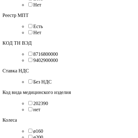
Нет
Реестр МПТ
Есть
Нет
КОД ТН ВЭД
8716800000
9402900000
Ставка НДС
Без НДС
Код вида медицинского изделия
202390
нет
Колеса
ø160
ø200