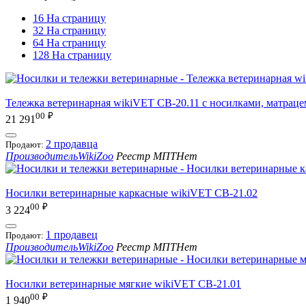
16 На страницу
32 На страницу
64 На страницу
128 На страницу
Тележка ветеринарная wikiVET СВ-20.11 с носилками, матраце
00
₽
21 291
2 продавца
Продают:
Производитель
WikiZoo
Реестр МПТ
Нет
Носилки ветеринарные каркасные wikiVET СВ-21.02
00
₽
3 224
1 продавец
Продают:
Производитель
WikiZoo
Реестр МПТ
Нет
Носилки ветеринарные мягкие wikiVET СВ-21.01
00
₽
1 940