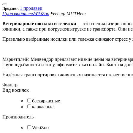
1 продавец
Продают:
Производитель
WikiZoo
Реестр МПТ
Нет
Ветеринарные носилки и тележки
— это специализированное
клиники, а также при погрузке/выгрузке из транспорта. Они 
Правильно выбранные носилки или тележка снижают стресс у 
Маркетплейс Медвендор предлагает
низкие цены
на ветеринар
грузоподъёмности и типу, оформите заказ онлайн. Быстрая дос
Надёжная транспортировка животных начинается с качественн
Фильтр
Вид носилок
бескаркасные
каркасные
Производитель
WikiZoo