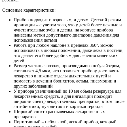
Основные характеристики:
Прибор подходит и взрослым, и детям. Детский режим
ирригации – с учетом того, что у детей более нежные и
чувствительные зубы и десны, на корпусе прибора
нанесены метки допустимого диапазона давления для
использования детьми
Работа при любом наклоне в пределах 360°, можно
использовать в любом положении, даже лежа в постели,
что делает его более удобным для лечения маленьких
детей
Размер частиц аэрозоля, производимого небулайзером,
составляет 4,5 мкм, что позволяет прибору доставлять
лекарство в нижние отделы дыхательных путей и
помогать в лечении бронхитов, астмы, пневмонии и
других заболеваний
У прибора увеличенный до 10 мл объем резервуара для
лекарственных средств, а для ингаляций подходит
широкий спектр лекарственных препаратов, в том числе
антибиотики, муколитики и кортикостероиды
Широкий спектр распыляемых лекарственных
препаратов
Портативный – небольшой, легкий прибор, который
можно носить с собой