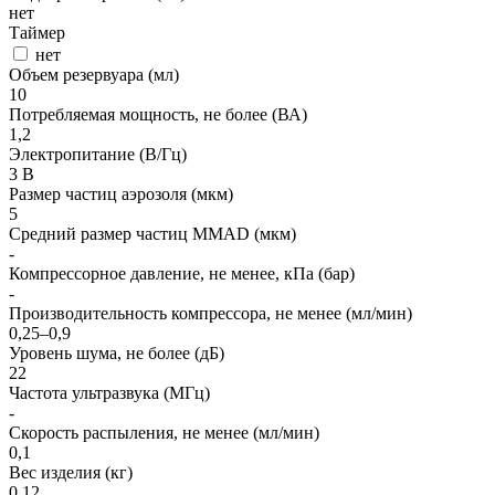
нет
Таймер
нет
Объем резервуара (мл)
10
Потребляемая мощность, не более (ВА)
1,2
Электропитание (В/Гц)
3 В
Размер частиц аэрозоля (мкм)
5
Средний размер частиц MMAD (мкм)
-
Компрессорное давление, не менее, кПа (бар)
-
Производительность компрессора, не менее (мл/мин)
0,25–0,9
Уровень шума, не более (дБ)
22
Частота ультразвука (МГц)
-
Скорость распыления, не менее (мл/мин)
0,1
Вес изделия (кг)
0.12