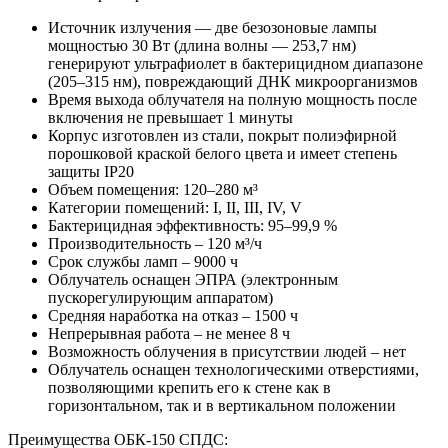
Источник излучения — две безозоновые лампы
мощностью 30 Вт (длина волны — 253,7 нм)
генерируют ультрафиолет в бактерицидном диапазоне
(205–315 нм), повреждающий ДНК микроорганизмов
Время выхода облучателя на полную мощность после
включения не превышает 1 минуты
Корпус изготовлен из стали, покрыт полиэфирной
порошковой краской белого цвета и имеет степень
защиты IP20
Объем помещения: 120–280 м³
Категории помещений: I, II, III, IV, V
Бактерицидная эффективность: 95–99,9 %
Производительность – 120 м³/ч
Срок службы ламп – 9000 ч
Облучатель оснащен ЭПРА (электронным
пускорегулирующим аппаратом)
Средняя наработка на отказ – 1500 ч
Непрерывная работа – не менее 8 ч
Возможность облучения в присутствии людей – нет
Облучатель оснащен технологическими отверстиями,
позволяющими крепить его к стене как в
горизонтальном, так и в вертикальном положении
Преимущества ОБК-150 СПДС: