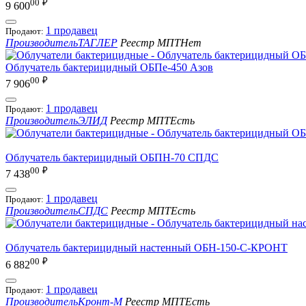
00
₽
9 600
1 продавец
Продают:
Производитель
ТАГЛЕР
Реестр МПТ
Нет
Облучатель бактерицидный ОБПе-450 Азов
00
₽
7 906
1 продавец
Продают:
Производитель
ЭЛИД
Реестр МПТ
Есть
Облучатель бактерицидный ОБПН-70 СПДС
00
₽
7 438
1 продавец
Продают:
Производитель
СПДС
Реестр МПТ
Есть
Облучатель бактерицидный настенный ОБН-150-С-КРОНТ
00
₽
6 882
1 продавец
Продают:
Производитель
Кронт-М
Реестр МПТ
Есть