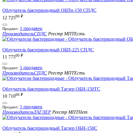
Облучатель бактерицидный ОБПп-150 СПДС
00
₽
12 725
1 продавец
Продают:
Производитель
СПДС
Реестр МПТ
Есть
Облучатель бактерицидный ОБП-225 СПДС
00
₽
11 775
1 продавец
Продают:
Производитель
СПДС
Реестр МПТ
Есть
Облучатель бактерицидный Таглер ОБН-150ТС
00
₽
10 710
1 продавец
Продают:
Производитель
ТАГЛЕР
Реестр МПТ
Нет
Облучатель бактерицидный Таглер ОБН-150С