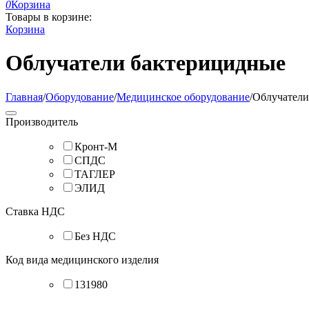
0
Корзина
Товары в корзине:
Корзина
Облучатели бактерицидные
Главная
/
Оборудование
/
Медицинское оборудование
/
Облучатели
Производитель
Кронт-М
СПДС
ТАГЛЕР
ЭЛИД
Ставка НДС
Без НДС
Код вида медицинского изделия
131980