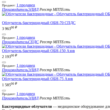
1 продавец
Продают:
Производитель
ЭЛИД
Реестр МПТ
Есть
Облучатель бактерицидный ОБН-70 СПДС
00
₽
3 963
1 продавец
Продают:
Производитель
СПДС
Реестр МПТ
Есть
Облучатель бактерицидный ОБН-150 Азов
00
₽
2 193
1 продавец
Продают:
Производитель
ЭЛИД
Реестр МПТ
Есть
Облучатель бактерицидный ОБН-75 Азов
00
₽
1 585
1 продавец
Продают:
Производитель
ЭЛИД
Реестр МПТ
Есть
Бактерицидные облучатели
— медицинское оборудование для