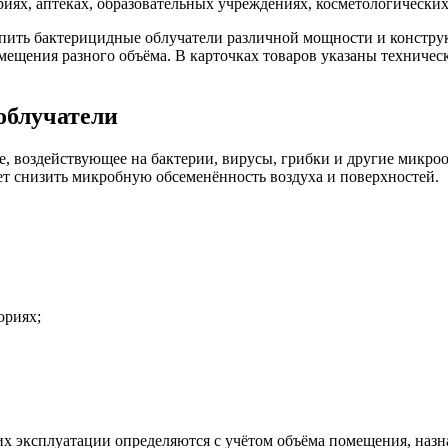
иях, аптеках, образовательных учреждениях, косметологически
ить бактерицидные облучатели различной мощности и конструк
щения разного объёма. В карточках товаров указаны техническ
облучатели
е, воздействующее на бактерии, вирусы, грибки и другие микр
т снизить микробную обсеменённость воздуха и поверхностей.
ориях;
х эксплуатации определяются с учётом объёма помещения, назна