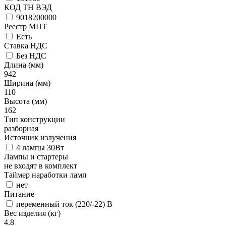
КОД ТН ВЭД
9018200000
Реестр МПТ
Есть
Ставка НДС
Без НДС
Длина (мм)
942
Ширина (мм)
110
Высота (мм)
162
Тип конструкции
разборная
Источник излучения
4 лампы 30Вт
Лампы и стартеры
не входят в комплект
Таймер наработки ламп
нет
Питание
переменный ток (220/-22) В
Вес изделия (кг)
4.8