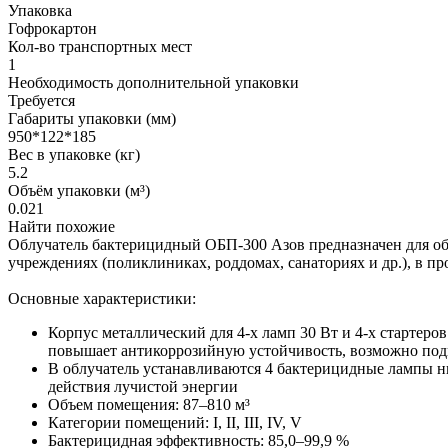
Упаковка
Гофрокартон
Кол-во транспортных мест
1
Необходимость дополнительной упаковки
Требуется
Габариты упаковки (мм)
950*122*185
Вес в упаковке (кг)
5.2
Объём упаковки (м³)
0.021
Найти похожие
Облучатель бактерицидный ОБП-300 Азов предназначен для об
учреждениях (поликлиниках, роддомах, санаториях и др.), в
Основные характеристики:
Корпус металлический для 4-х ламп 30 Вт и 4-х стартеро
повышает антикоррозийную устойчивость, возможно под
В облучатель устанавливаются 4 бактерицидные лампы н
действия лучистой энергии
Объем помещения: 87–810 м³
Категории помещений: I, II, III, IV, V
Бактерицидная эффективность: 85,0–99,9 %