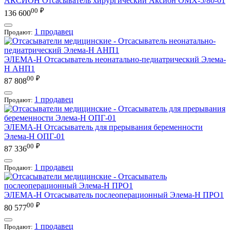
АКСИОН
Отсасыватель хирургический Аксион ОМХ-5/80-01
00
₽
136 600
1 продавец
Продают:
ЭЛЕМА-Н
Отсасыватель неонатально-педиатрический Элема-
Н АНП1
00
₽
87 808
1 продавец
Продают:
ЭЛЕМА-Н
Отсасыватель для прерывания беременности
Элема-Н ОПГ-01
00
₽
87 336
1 продавец
Продают:
ЭЛЕМА-Н
Отсасыватель послеоперационный Элема-Н ПРО1
00
₽
80 577
1 продавец
Продают: