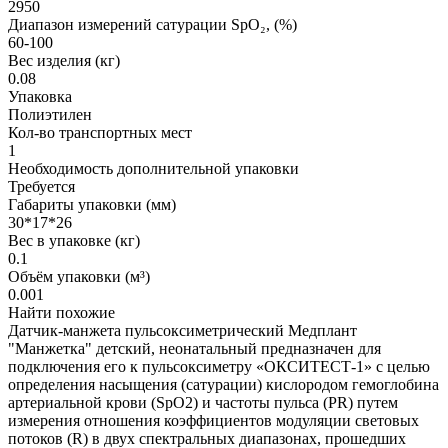
2950
Диапазон измерений сатурации SpO₂, (%)
60-100
Вес изделия (кг)
0.08
Упаковка
Полиэтилен
Кол-во транспортных мест
1
Необходимость дополнительной упаковки
Требуется
Габариты упаковки (мм)
30*17*26
Вес в упаковке (кг)
0.1
Объём упаковки (м³)
0.001
Найти похожие
Датчик-манжета пульсоксиметрический Медплант
"Манжетка" детский, неонатальный предназначен для
подключения его к пульсоксиметру «ОКСИТЕСТ-1» с целью
определения насыщения (сатурации) кислородом гемоглобина
артериальной крови (SpO2) и частоты пульса (PR) путем
измерения отношения коэффициентов модуляции световых
потоков (R) в двух спектральных диапазонах, прошедших