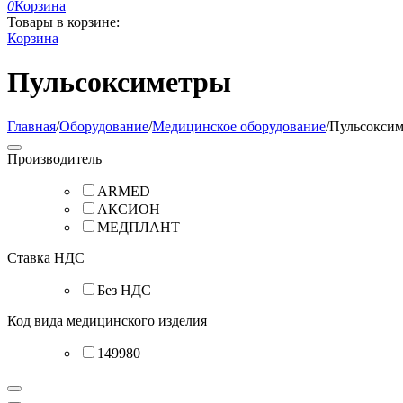
0
Корзина
Товары в корзине:
Корзина
Пульсоксиметры
Главная
/
Оборудование
/
Медицинское оборудование
/
Пульсокси
Производитель
ARMED
АКСИОН
МЕДПЛАНТ
Ставка НДС
Без НДС
Код вида медицинского изделия
149980