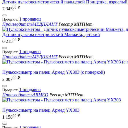
Датчик пульсоксиметрический пальцевой Прищепка, взрослый
00
₽
7 345
1 продавец
Продают:
Производитель
МЕДПЛАНТ
Реестр МПТ
Нет
Датчик пульсоксиметрический Манжета, детский
00
₽
6 215
1 продавец
Продают:
Производитель
МЕДПЛАНТ
Реестр МПТ
Нет
Пульсоксиметр на палец Армед YX303 (с поверкой)
00
₽
2 007
1 продавец
Продают:
Производитель
ARMED
Реестр МПТ
Нет
Пульсоксиметр на палец Армед YX303
00
₽
1 158
1 продавец
Продают: