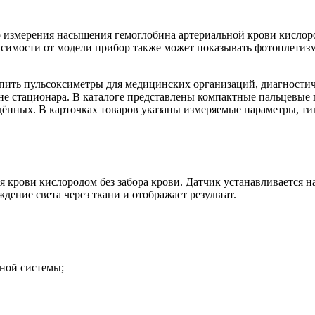
змерения насыщения гемоглобина артериальной крови кислород
ависимости от модели прибор также может показывать фотоплетизм
ить пульсоксиметры для медицинских организаций, диагностич
е стационара. В каталоге представлены компактные пальцевые
ённых. В карточках товаров указаны измеряемые параметры, тип
крови кислородом без забора крови. Датчик устанавливается на
дение света через ткани и отображает результат.
ьной системы;