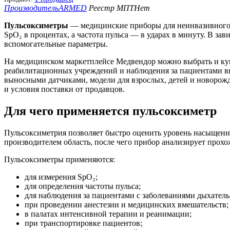
Производитель
ARMED
Реестр МПТ
Нет
Пульсоксиметры
— медицинские приборы для неинвазивного и
SpO₂ в процентах, а частота пульса — в ударах в минуту. В з
вспомогательные параметры.
На медицинском маркетплейсе Медвендор можно выбрать и куп
реабилитационных учреждений и наблюдения за пациентами вн
выносными датчиками, модели для взрослых, детей и новорожд
и условия поставки от продавцов.
Для чего применяется пульсоксиметр
Пульсоксиметрия позволяет быстро оценить уровень насыщения 
производителем область, после чего прибор анализирует прохож
Пульсоксиметры применяются:
для измерения SpO₂;
для определения частоты пульса;
для наблюдения за пациентами с заболеваниями дыхател
при проведении анестезии и медицинских вмешательств;
в палатах интенсивной терапии и реанимации;
при транспортировке пациентов;