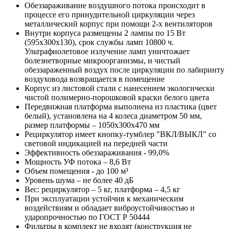
Обеззараживание воздушного потока происходит в
процессе его принудительной циркуляции через
металлический корпус при помощи 2-х вентиляторов
Внутри корпуса размещены 2 лампы по 15 Вт
(595х300х130), срок службы ламп 10800 ч.
Ультрафиолетовое излучение ламп уничтожает
болезнетворные микроорганизмы, и чистый
обеззараженный воздух после циркуляции по лабиринту
воздуховода возвращается в помещение
Корпус из листовой стали с нанесением экологически
чистой полимерно-порошковой краски белого цвета
Передвижная платформа выполнена из пластика (цвет
белый), установлена на 4 колеса диаметром 50 мм,
размер платформы – 1050х300х470 мм
Рециркулятор имеет кнопку-тумблер "ВКЛ/ВЫКЛ" со
световой индикацией на передней части
Эффективность обеззараживания - 99,0%
Мощность УФ потока – 8,6 Вт
Объем помещения - до 100 м³
Уровень шума – не более 40 дБ
Вес: рециркулятор – 5 кг, платформа – 4,5 кг
При эксплуатации устойчив к механическим
воздействиям и обладает виброустойчивостью и
ударопрочностью по ГОСТ Р 50444
Фильтры в комплект не входят (конструкция не