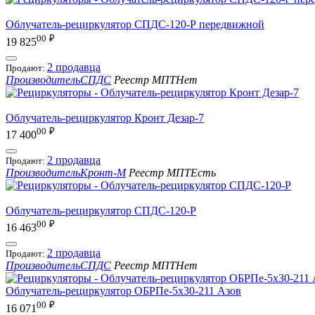
Облучатель-рециркулятор СПДС-120-Р передвижной
00
₽
19 825
2 продавца
Продают:
Производитель
СПДС
Реестр МПТ
Нет
Облучатель-рециркулятор Кронт Дезар-7
00
₽
17 400
2 продавца
Продают:
Производитель
Кронт-М
Реестр МПТ
Есть
Облучатель-рециркулятор СПДС-120-Р
00
₽
16 463
2 продавца
Продают:
Производитель
СПДС
Реестр МПТ
Нет
Облучатель-рециркулятор ОБРПе-5x30-211 Азов
00
₽
16 071