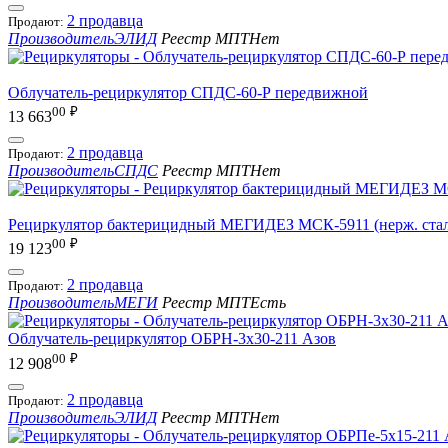
2 продавца
Продают:
Производитель
ЭЛИД
Реестр МПТ
Нет
Облучатель-рециркулятор СПДС-60-Р передвижной
00
₽
13 663
2 продавца
Продают:
Производитель
СПДС
Реестр МПТ
Нет
Рециркулятор бактерицидный МЕГИДЕЗ МСК-5911 (нерж. стал
00
₽
19 123
2 продавца
Продают:
Производитель
МЕГИ
Реестр МПТ
Есть
Облучатель-рециркулятор ОБРН-3x30-211 Азов
00
₽
12 908
2 продавца
Продают:
Производитель
ЭЛИД
Реестр МПТ
Нет