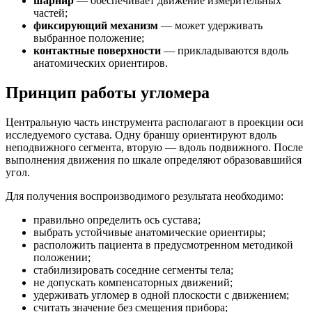
шарнир
— обеспечивает движение измерительных
частей;
фиксирующий механизм
— может удерживать
выбранное положение;
контактные поверхности
— прикладываются вдоль
анатомических ориентиров.
Принцип работы угломера
Центральную часть инструмента располагают в проекции оси
исследуемого сустава. Одну браншу ориентируют вдоль
неподвижного сегмента, вторую — вдоль подвижного. После
выполнения движения по шкале определяют образовавшийся
угол.
Для получения воспроизводимого результата необходимо:
правильно определить ось сустава;
выбрать устойчивые анатомические ориентиры;
расположить пациента в предусмотренном методикой
положении;
стабилизировать соседние сегменты тела;
не допускать компенсаторных движений;
удерживать угломер в одной плоскости с движением;
считать значение без смещения прибора;