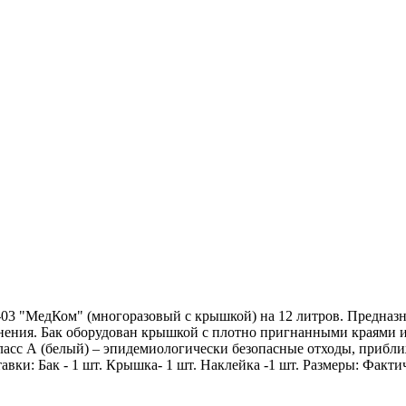
-03 "МедКом" (многоразовый с крышкой) на 12 литров. Предназн
анения. Бак оборудован крышкой с плотно пригнанными краями 
асс А (белый) – эпидемиологически безопасные отходы, прибли
ки: Бак - 1 шт. Крышка- 1 шт. Наклейка -1 шт. Размеры: Фактиче