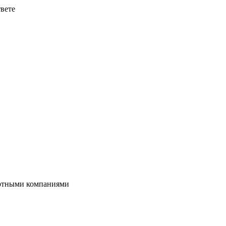
твете
портными компаниями