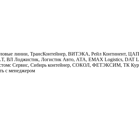
Деловые линии, ТрансКонтейнер, ВИТЭКА, Рейл Континент, ЦА
.A.T, ВЛ Лоджистик, Логистик Авто, АТА, EMAX Logistics, D
астомс Сервис, Сибирь контейнер, СОКОЛ, ФЕТЭКСИМ, ТК Кур
ть с менеджером