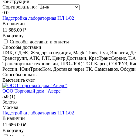
конструкции.
Сортировать по:
0.0
Надстройка лабораторная НЛ 1/02
В наличии
11 686.00
₽
В корзину
Способы доставки и оплаты
Способы доставки
ПЭК, СДЭК, Желдорэкспедиция, Magic Trans, Луч, Энергия, 
Трансгрупп, АТК, ГЛТ, Центр Доставки, КрасТрансСервис, T
Транспортные технологии, ПРО-ЛОГ, ТСТ Карго, СОГРУЗ, К
России, ЮниТрансКом, Доставка через ТК, Самовывоз, Обсуди
Способы оплаты
Выставить счет
ООО Торговый дом "Аверс"
5.0
(1)
Золото
Москва
Надстройка лабораторная НЛ 1/02
В наличии
11 686.00
₽
В корзину